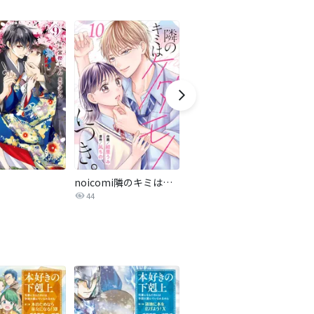
noicomi隣のキミはケダモノにつき。
ごほうびは夜にちょうだい
44
103.6万