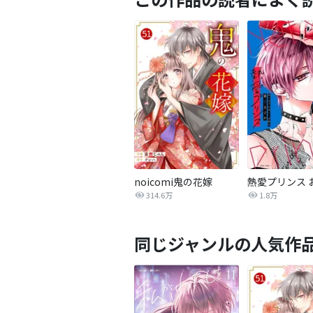
noicomi鬼の花嫁
314.6万
1.8万
同じジャンルの人気作