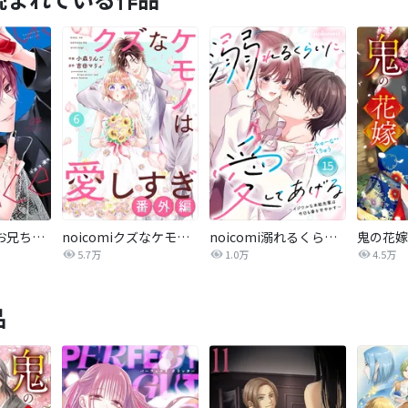
熱愛プリンス お兄ちゃんはキミが好き
noicomiクズなケモノは愛しすぎ
noicomi溺れるくらいに、愛してあげる～イジワルな未紘先輩は今日も番を甘やかす～
鬼の花嫁
5.7万
1.0万
4.5万
品