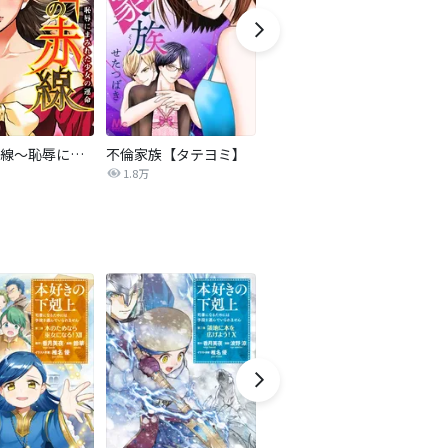
復讐の赤線～恥辱にまみれた少女の運命～【タテヨミ】
不倫家族【タテヨミ】
夫を社会的に抹殺する5つの方法
1.8万
629.6万