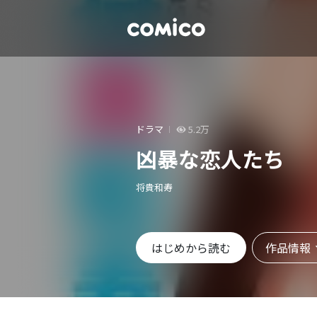
ドラマ
5.2万
凶暴な恋人たち
将貴和寿
作品情報
はじめから読む