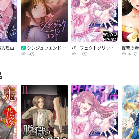
売る理由
シンジュウエンド【タテヨミ】
パーフェクトグリッター
5.4万
35.1万
34.3万
品