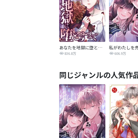
あなたを地獄に堕とすまで
私がわたしを
836.8万
606.9万
同じジャンルの人気作