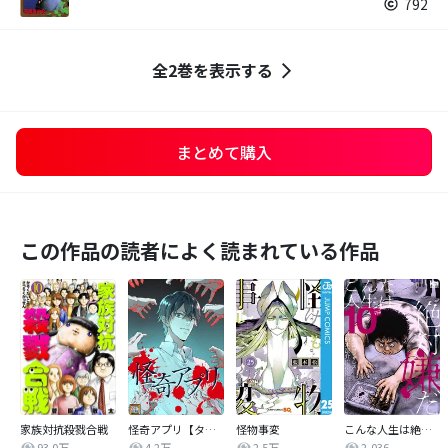
792
全2巻を表示する
まとめて購入
この作品の読者によく読まれている作品
家族対抗殺戮合戦
怪奇アプリ【タテヨミ】
怪物事変
こんな人生は絶対嫌だ
93.0万
4.2万
2.5万
2,036