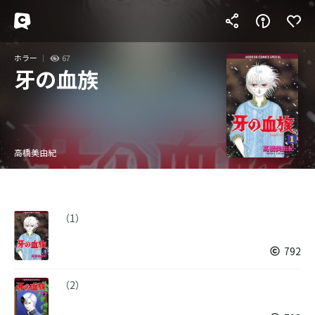
ホラー
67
牙の血族
高橋美由紀
（1）
792
（2）