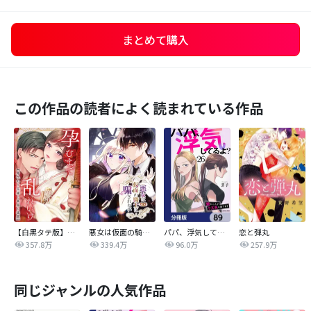
まとめて購入
この作品の読者によく読まれている作品
【白黒タテ版】孕むまで乱れいけ～身代わり花嫁と軍服の猛愛
悪女は仮面の騎士に騙されない
パパ、浮気してるよ？娘と二人でクズ夫を捨てます【分冊版】
恋と弾丸
357.8万
339.4万
96.0万
257.9万
同じジャンルの人気作品