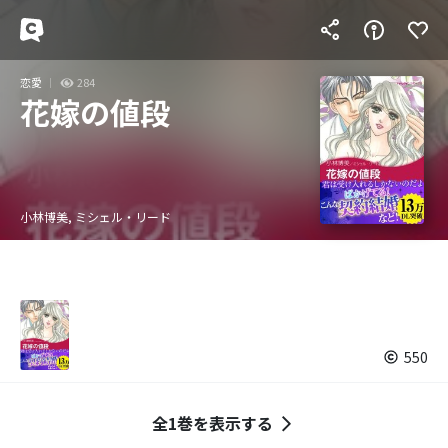
恋愛
284
花嫁の値段
小林博美, ミシェル・リード
550
全1巻を表示する