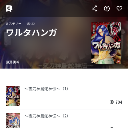
ミステリー
32
ワルタハンガ
藤澤勇希
～夜刀神島蛇神伝～（1）
704
～夜刀神島蛇神伝～（2）