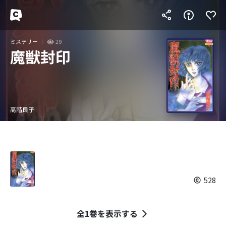
ミステリー
29
魔獣封印
高階良子
528
全1巻を表示する