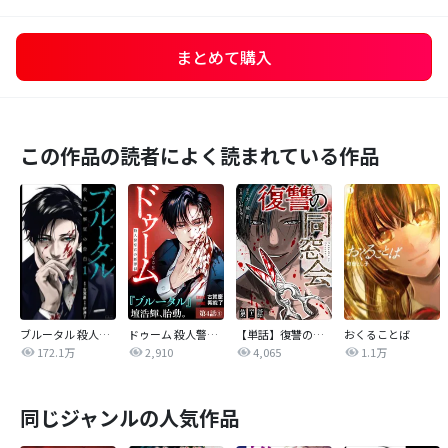
まとめて購入
この作品の読者によく読まれている作品
ブルータル 殺人警察官の告白
ドゥーム 殺人警察官の断罪録 分冊版
【単話】復讐の同窓会
おくることば
172.1万
2,910
4,065
1.1万
同じジャンルの人気作品