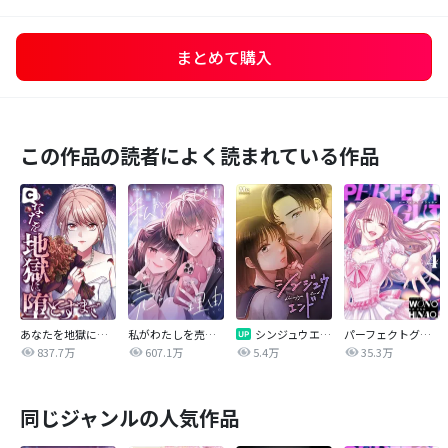
まとめて購入
この作品の読者によく読まれている作品
あなたを地獄に堕とすまで
私がわたしを売る理由
シンジュウエンド【タテヨミ】
パーフェクトグリッター
837.7万
607.1万
5.4万
35.3万
同じジャンルの人気作品