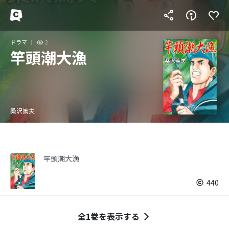
ドラマ
2
竿頭潮大漁
桑沢篤夫
竿頭潮大漁
440
全1巻を表示する