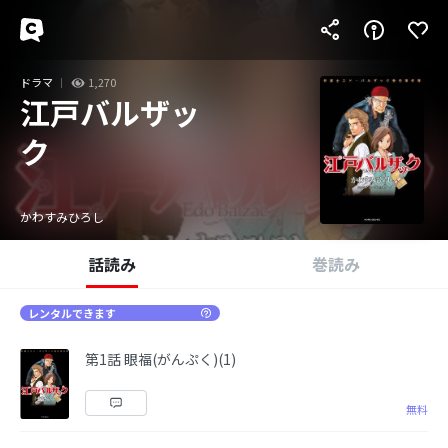
ドラマ
1,270
江戸バルザッ
ク
かわすみひろし
話読み
巻読み
レンタルできます
第1話 眼福(がんぷく)(1)
無料