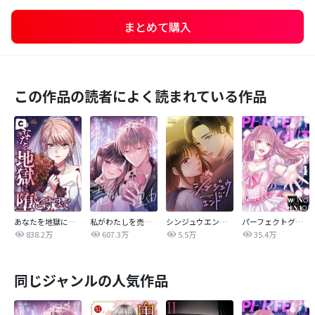
まとめて購入
この作品の読者によく読まれている作品
あなたを地獄に堕とすまで
私がわたしを売る理由
シンジュウエンド【タテヨミ】
パーフェクトグリッター
838.2万
607.3万
5.5万
35.4万
同じジャンルの人気作品