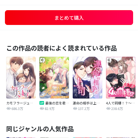
まとめて購入
この作品の読者によく読まれている作品
カモフラージュ夫婦
最後の恋を君に捧ぐ～余命1年の御曹司～
運命の相手は上司だった
4人で同棲！？～逆ハーレムハウスへようこそ♥～【改訂版】
686.3万
82.9万
137.2万
238.6万
同じジャンルの人気作品