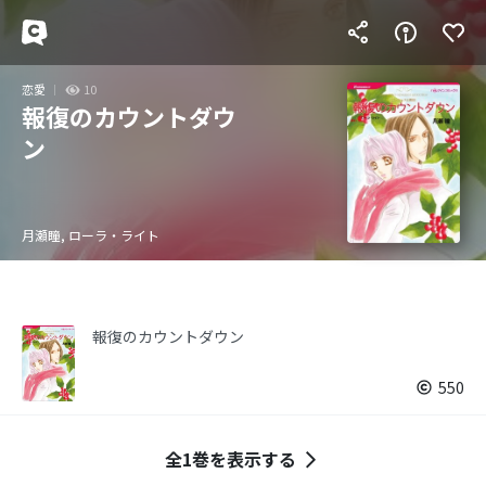
恋愛
10
報復のカウントダウ
ン
月瀬瞳, ローラ・ライト
報復のカウントダウン
550
全1巻を表示する