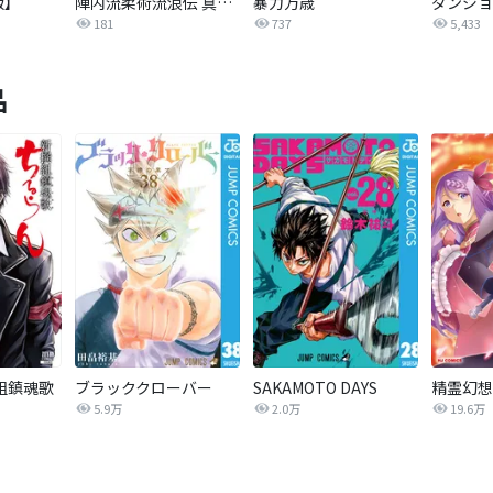
版】
陣内流柔術流浪伝 真島、爆ぜる！！
暴力万歳
ダンジョ
181
737
5,433
品
組鎮魂歌
ブラッククローバー
SAKAMOTO DAYS
精霊幻想
5.9万
2.0万
19.6万