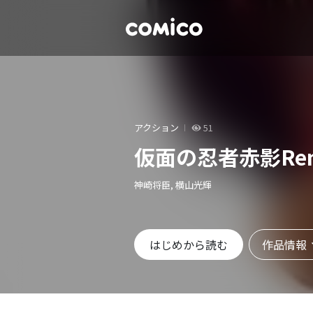
アクション
51
仮面の忍者赤影Rem
神崎将臣, 横山光輝
作品情報
はじめから読む