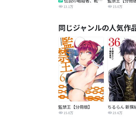
伝説の暗殺者、転生したら王家の愛され末娘になってしまいまして。【タテヨミ】
監禁王【分冊
13.1万
15.0万
同じジャンルの人気作
監禁王【分冊版】
ちるらん 新撰
15.0万
23.6万