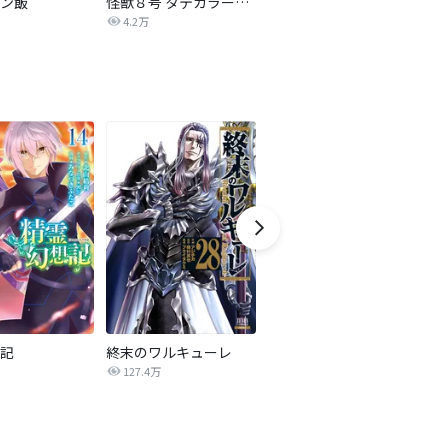
ン飯
怪獣８号 タテカラー版【タテヨミ】
ラスボス少女アカリ～ワタシより強いやつに会いに現代に行く～【タテヨミ】
4.2万
2.5万
記
終末のワルキューレ
逃げ上手の若君
127.4万
1.0万