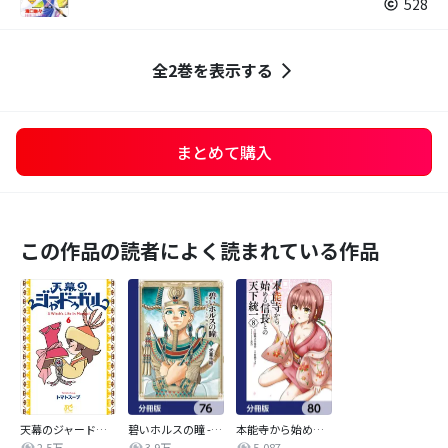
528
全2巻を表示する
まとめて購入
この作品の読者によく読まれている作品
天幕のジャードゥーガル
碧いホルスの瞳 -男装の女王の物語-【分冊版】
本能寺から始める信長との天下統一【分冊版】
2.5万
3.9万
5,087