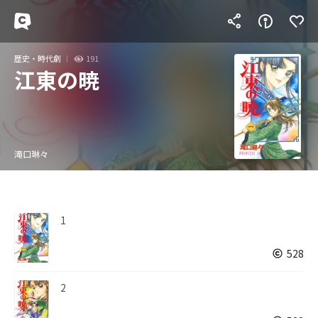
歴史・時代劇
191
江東の暁
滝口琳々
1
528
2