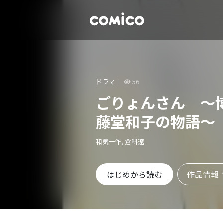
ドラマ
56
ごりょんさん ～
藤堂和子の物語～
和気一作, 倉科遼
作品情報
はじめから読む