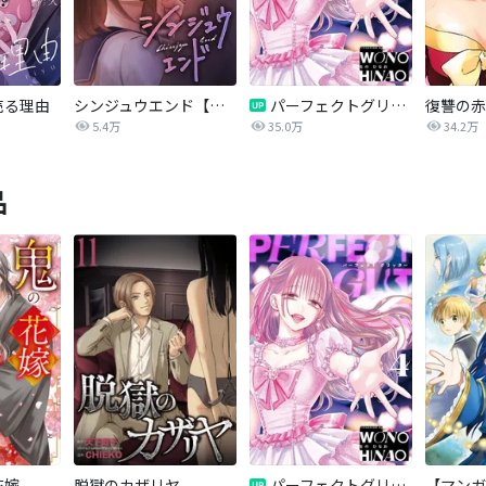
売る理由
シンジュウエンド【タテヨミ】
パーフェクトグリッター
5.4万
35.0万
34.2万
品
花嫁
脱獄のカザリヤ
パーフェクトグリッター