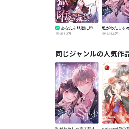
あなたを地獄に堕とすまで
私がわたしを
835.8万
606.6万
同じジャンルの人気作
私がわたしを売る理由
noicomi鬼の