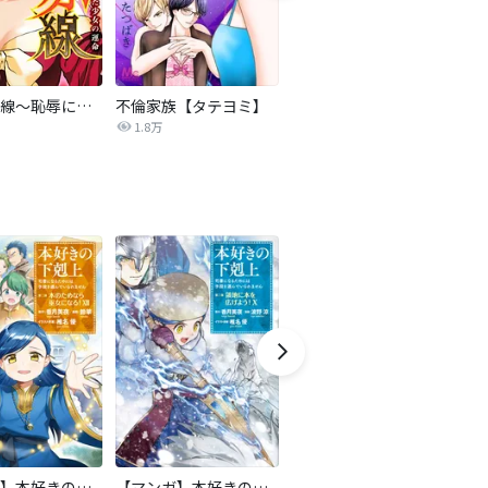
復讐の赤線～恥辱にまみれた少女の運命～【タテヨミ】
不倫家族【タテヨミ】
夫を社会的に抹殺する5つの方法
1.8万
629.5万
【マンガ】本好きの下剋上 第二部
【マンガ】本好きの下剋上 第三部
隣国の王太子が奴隷として売られていたので買ってみました【単話】
天