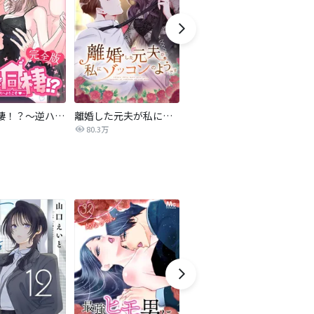
4人で同棲！？～逆ハーレムハウスへようこそ♥～【完全版】
離婚した元夫が私にゾッコンのようです
夫の不倫相手が私だった
雨
80.3万
59.4万