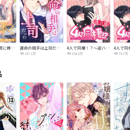
最後の恋を君に捧ぐ～余命1年の御曹司～
運命の相手は上司だった
4人で同棲！？～逆ハーレムハウスへようこそ♥～【改訂版】
137.1万
238.5万
74.7万
品