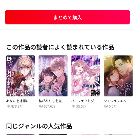
まとめて購入
この作品の読者によく読まれている作品
あなたを地獄に堕とすまで
私がわたしを売る理由
パーフェクトグリッター
シンジュウエンド【タテヨミ】
838.8万
607.6万
35.5万
5.5万
同じジャンルの人気作品