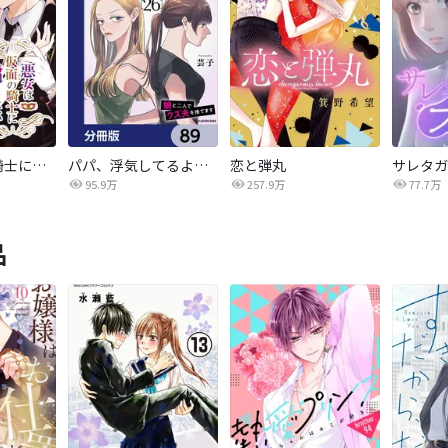
悪女は仮面の騎士に騙されない
パパ、浮気してるよ？娘と二人でクズ夫を捨てます【分冊版】
恋と弾丸
95.9万
257.9万
77.7万
品