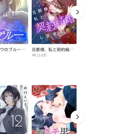
サレタガワのブルー【タテヨミ】
旦那様、私と契約結婚しませんか？【タテヨミ】
私の中に傾国の悪女がいますが、絶対に国は滅ぼしません！【タテヨミ】
15.9万
9,697