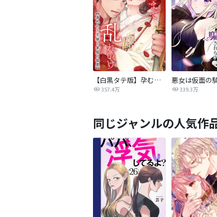
【白黒タテ版】孕むまで乱れいけ～身代わり花嫁と軍服の猛愛
357.4万
339.3万
同じジャンルの人気作