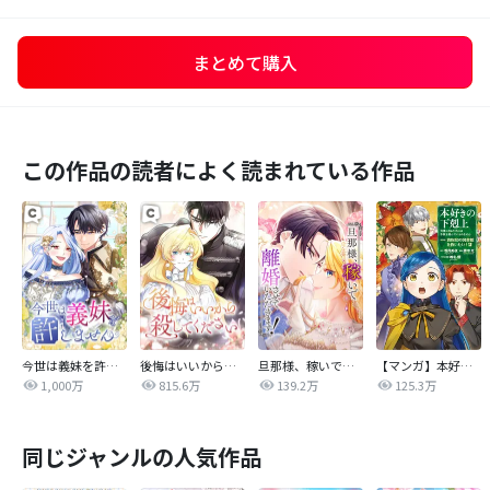
まとめて購入
この作品の読者によく読まれている作品
今世は義妹を許しません
後悔はいいから殺してください
旦那様、稼いで離婚させていただきます！
【マンガ】本好きの下剋上 第四部
1,000万
815.6万
139.2万
125.3万
同じジャンルの人気作品