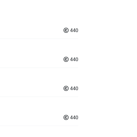
440
440
440
440