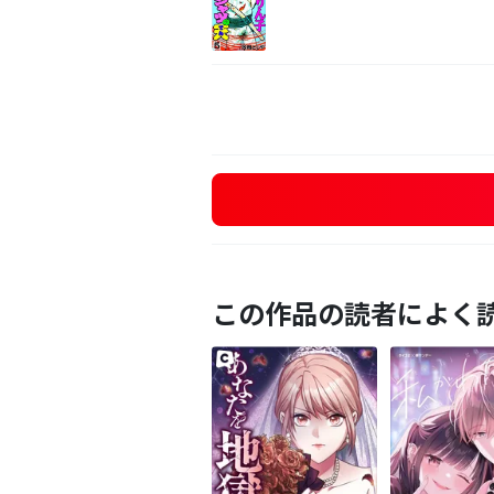
この作品の読者によく