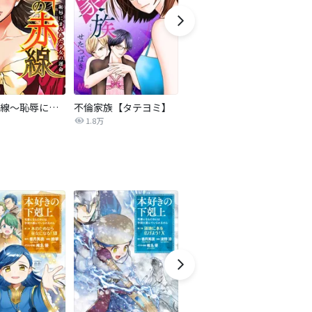
復讐の赤線～恥辱にまみれた少女の運命～【タテヨミ】
不倫家族【タテヨミ】
夫を社会的に抹殺する5つの方法
1.8万
629.6万