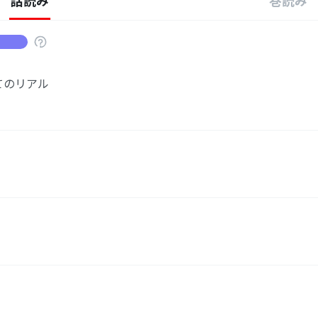
話読み
巻読み
てのリアル