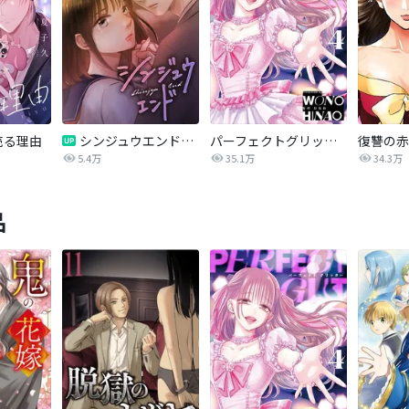
売る理由
シンジュウエンド【タテヨミ】
パーフェクトグリッター
5.4万
35.1万
34.3万
品