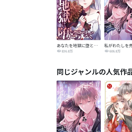
あなたを地獄に堕とすまで
私がわたしを
836.8万
606.8万
同じジャンルの人気作