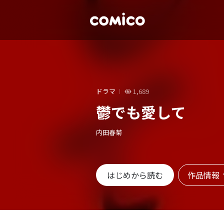
ドラマ
1,689
鬱でも愛して
内田春菊
作品情報
はじめから読む