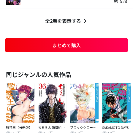
528
全2巻を表示する
まとめて購入
同じジャンルの人気作品
監禁王【分冊版】
ちるらん 新撰組鎮魂歌
ブラッククローバー
SAKAMOTO DAYS
15.0万
23.6万
5.9万
2.0万