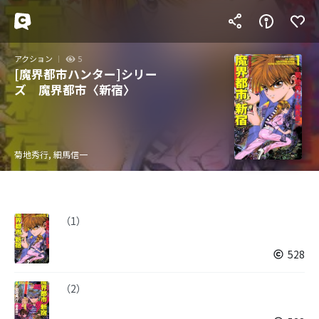
アクション
5
[魔界都市ハンター]シリー
ズ 魔界都市〈新宿〉
菊地秀行, 細馬信一
（1）
528
（2）