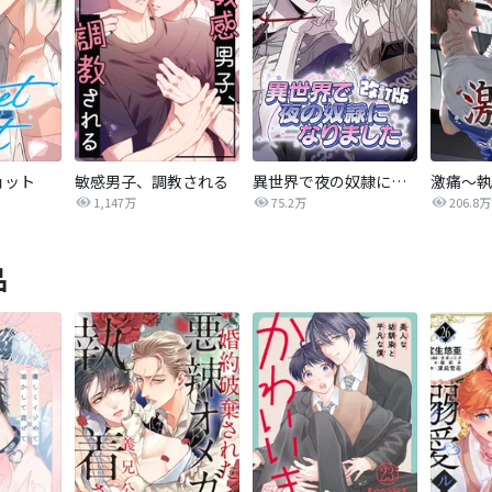
ョット
敏感男子、調教される
異世界で夜の奴隷になりました【改訂版】
激痛～執
1,147万
75.2万
206.8万
品