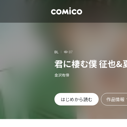
BL
87
君に棲む僕 征也&
金沢有倖
作品情報
はじめから読む