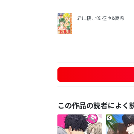
君に棲む僕 征也&夏希
この作品の読者によく