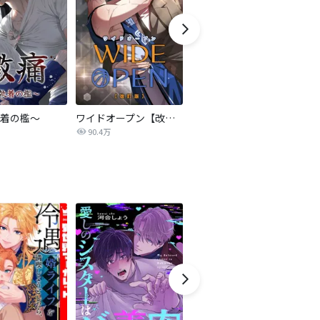
着の檻～
ワイドオープン【改訂版】
事件名：へイル～シャチの狩り方～【改訂版】
C
90.4万
62.9万