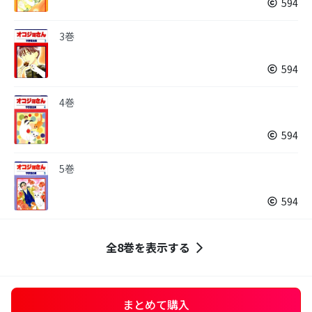
594
3巻
594
4巻
594
5巻
594
全8巻を表示する
まとめて購入