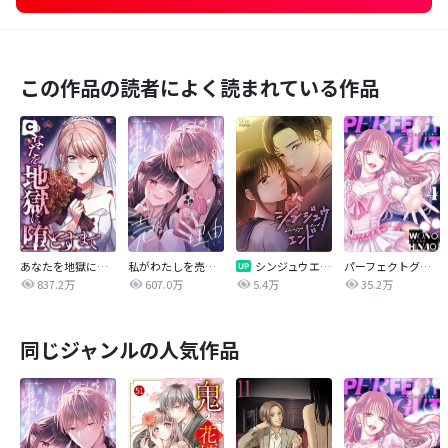
この作品の読者によく読まれている作品
あなたを地獄に堕とすまで
私がわたしを売る理由
シンジュウエンド【タテヨミ】
パーフェクトグリッター
837.2万
607.0万
5.4万
35.2万
同じジャンルの人気作品