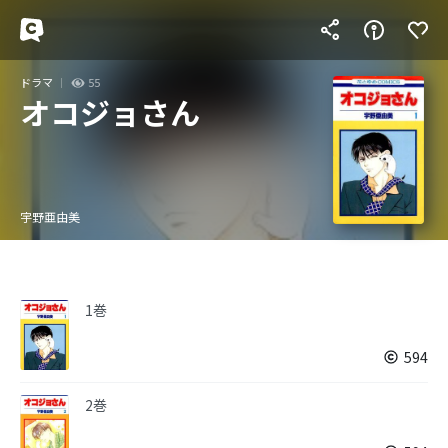
ドラマ
55
オコジョさん
宇野亜由美
1巻
594
2巻