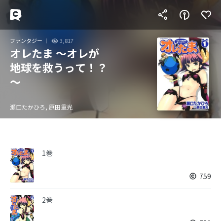
ファンタジー
3,817
オレたま ～オレが
地球を救うって！？
～
瀬口たかひろ, 原田重光
1巻
759
2巻