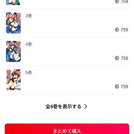
759
3巻
759
4巻
759
5巻
759
全6巻を表示する
まとめて購入