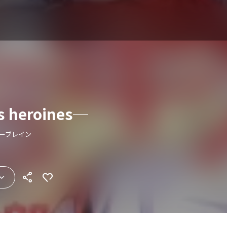
 heroines─
ターブレイン