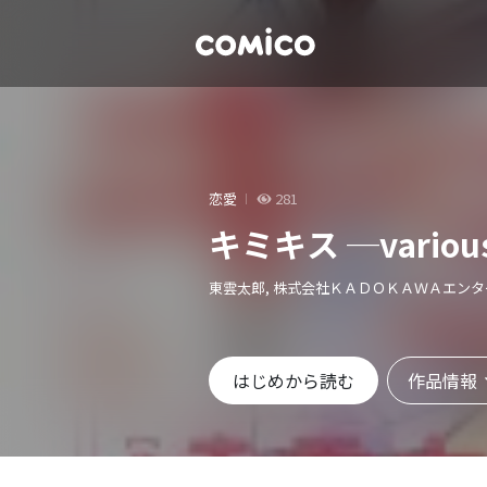
恋愛
281
キミキス ─various
東雲太郎, 株式会社ＫＡＤＯＫＡＷＡエン
作品情報
はじめから読む