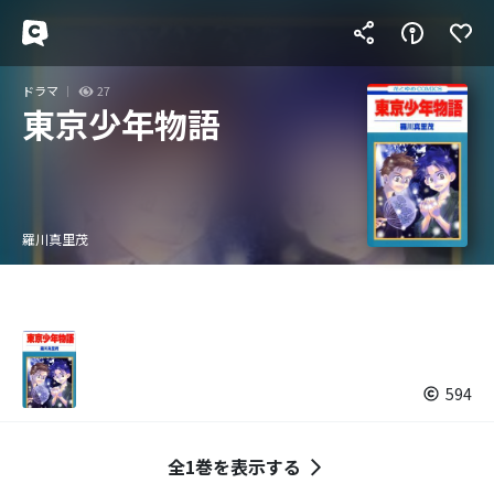
ドラマ
27
東京少年物語
羅川真里茂
594
全1巻を表示する