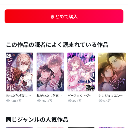
まとめて購入
この作品の読者によく読まれている作品
あなたを地獄に堕とすまで
私がわたしを売る理由
パーフェクトグリッター
シンジュウエンド【タテヨミ】
838.3万
607.4万
35.4万
5.5万
同じジャンルの人気作品