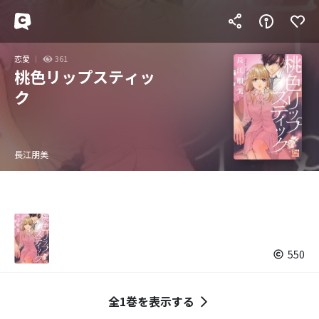
恋愛
361
桃色リップスティッ
ク
長江朋美
550
全1巻を表示する