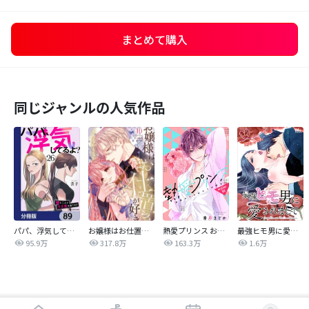
まとめて購入
同じジャンルの人気作品
パパ、浮気してるよ？娘と二人でクズ夫を捨てます【分冊版】
お嬢様はお仕置きが好き
熱愛プリンス お兄ちゃんはキミが好き
最強ヒモ男に愛されまして
95.9万
317.8万
163.3万
1.6万