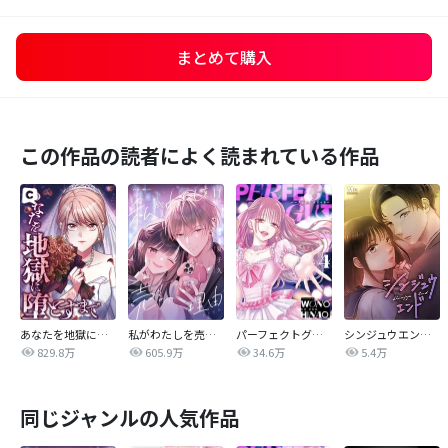
まとめて購入
この作品の読者によく読まれている作品
あなたを地獄に堕とすまで
私がわたしを売る理由
パーフェクトグリッター
シンジュウエンド【タテヨミ】
829.8万
605.9万
34.6万
5.4万
同じジャンルの人気作品