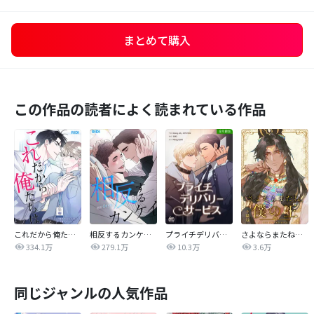
まとめて購入
この作品の読者によく読まれている作品
これだから俺たちは
相反するカンケイ【改訂版】
プライチデリバリーサービス【全年齢版】
さよならまたね、僕の王【タテヨミ】
334.1万
279.1万
10.3万
3.6万
同じジャンルの人気作品