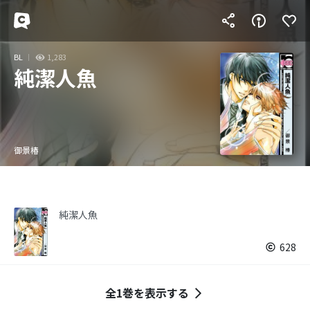
BL
1,283
純潔人魚
御景椿
純潔人魚
628
全1巻を表示する