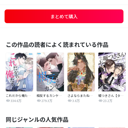
まとめて購入
この作品の読者によく読まれている作品
これだから俺たちは
相反するカンケイ【改訂版】
さよならまたね、僕の王【タテヨミ】
嘘つきさん【タテヨミ】
334.6万
279.3万
3.6万
23.2万
同じジャンルの人気作品