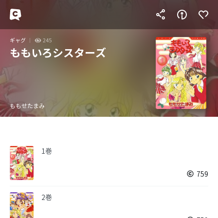
ギャグ
245
ももいろシスターズ
ももせたまみ
1巻
759
2巻