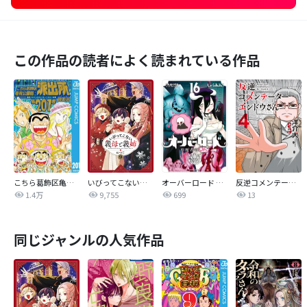
この作品の読者によく読まれている作品
こちら葛飾区亀有公園前派出所
いびってこない義母と義姉
オーバーロード 不死者のOh!
反逆コメンテーターエンドウさん
1.4万
9,755
699
13
同じジャンルの人気作品