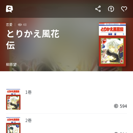
恋愛
48
とりかえ風花
伝
柳原望
1巻
594
2巻