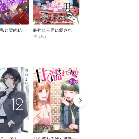
旦那様、私と契約結婚しませんか？【タテヨミ】
最強ヒモ男に愛されまして
Perfect Crime
氷
1.6万
206.5万
ら、だよ
甘く濡れる嘘～結婚という名の復讐～
ハチミツにはつこい