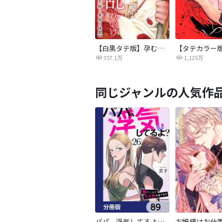
【白黒タテ版】孕むまで乱れいけ～身代わり花嫁と軍服の猛愛
357.1万
1,125万
同じジャンルの人気作
パパ、浮気してるよ？娘と二人でクズ夫を捨てます【分冊版】