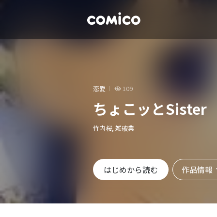
恋愛
109
ちょこッとSister
竹内桜, 雑破業
作品情報
はじめから読む