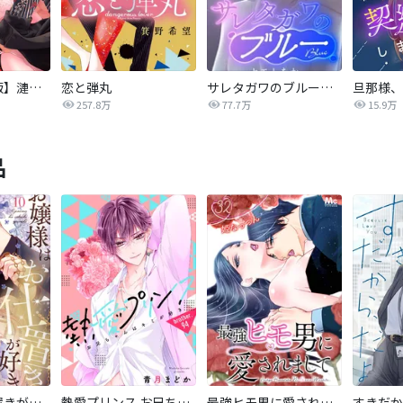
【タテカラー版】漣蒼士に処女を捧ぐ～さあ、じっくり愛でましょうか
恋と弾丸
サレタガワのブルー【タテヨミ】
257.8万
77.7万
15.9万
品
お嬢様はお仕置きが好き
熱愛プリンス お兄ちゃんはキミが好き
最強ヒモ男に愛されまして
すきだか