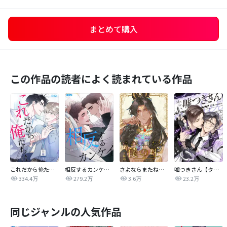
まとめて購入
この作品の読者によく読まれている作品
これだから俺たちは
相反するカンケイ【改訂版】
さよならまたね、僕の王【タテヨミ】
嘘つきさん【タテヨミ】
334.4万
279.2万
3.6万
23.2万
同じジャンルの人気作品