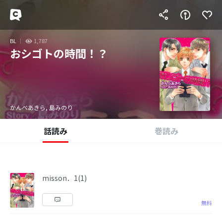
BL
1,787
おシゴトの時間！？
かんべあきら, 島みのり
話読み
巻読み
misson．1(1)
無料