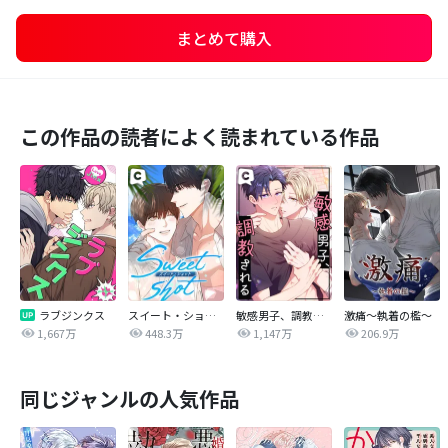
まとめて購入
この作品の読者によく読まれている作品
ラブジンクス
スイート・ショット
敏感男子、調教される
激痛～執着の檻～
1,667万
448.3万
1,147万
206.9万
同じジャンルの人気作品