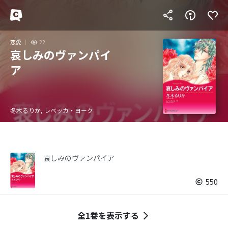
恋愛
22
哀しみのヴァンパイ
ア
冬木るりか, レベッカ・ヨーク
哀しみのヴァンパイア
550
全1巻を表示する