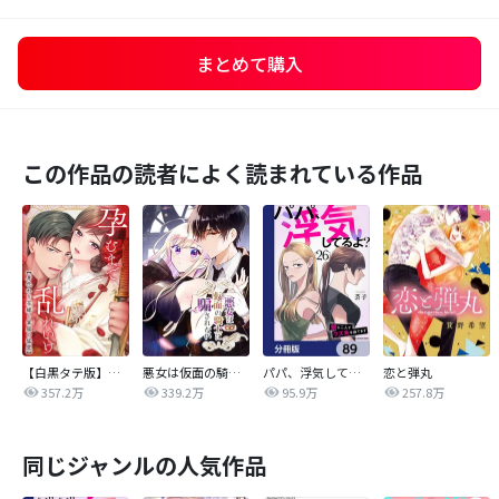
まとめて購入
この作品の読者によく読まれている作品
【白黒タテ版】孕むまで乱れいけ～身代わり花嫁と軍服の猛愛
悪女は仮面の騎士に騙されない
パパ、浮気してるよ？娘と二人でクズ夫を捨てます【分冊版】
恋と弾丸
357.2万
339.2万
95.9万
257.8万
同じジャンルの人気作品