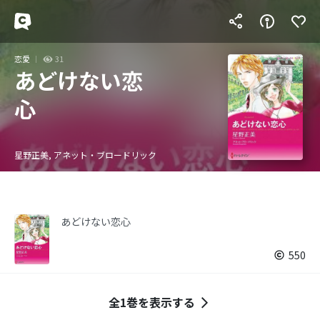
恋愛
31
あどけない恋
心
星野正美, アネット・ブロードリック
あどけない恋心
550
全1巻を表示する