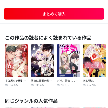
まとめて購入
この作品の読者によく読まれている作品
【白黒タテ版】孕むまで乱れいけ～身代わり花嫁と軍服の猛愛
悪女は仮面の騎士に騙されない
パパ、浮気してるよ？娘と二人でクズ夫を捨てます【分冊版】
恋と弾丸
357.6万
339.4万
96.0万
257.9万
同じジャンルの人気作品