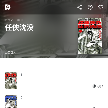
ドラマ
3
任侠沈没
山口正人
1
607
2