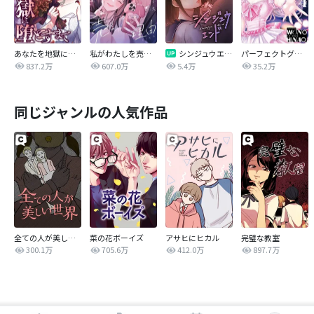
あなたを地獄に堕とすまで
私がわたしを売る理由
シンジュウエンド【タテヨミ】
パーフェクトグリッター
837.2万
607.0万
5.4万
35.2万
同じジャンルの人気作品
全ての人が美しい世界
菜の花ボーイズ
アサヒにヒカル
完璧な教室
300.1万
705.6万
412.0万
897.7万