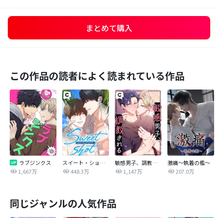
まとめて購入
この作品の読者によく読まれている作品
ラブジンクス
スイート・ショット
敏感男子、調教される
激痛～執着の檻～
1,667万
448.3万
1,147万
207.0万
同じジャンルの人気作品