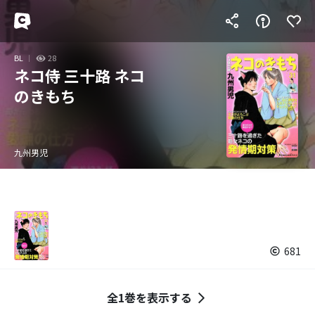
BL
28
ネコ侍 三十路 ネコ
のきもち
九州男児
681
全1巻を表示する