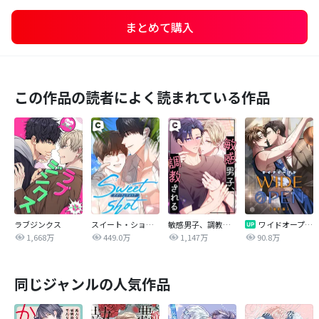
まとめて購入
この作品の読者によく読まれている作品
ラブジンクス
スイート・ショット
敏感男子、調教される
ワイドオープン【改訂版】
1,668万
449.0万
1,147万
90.8万
同じジャンルの人気作品