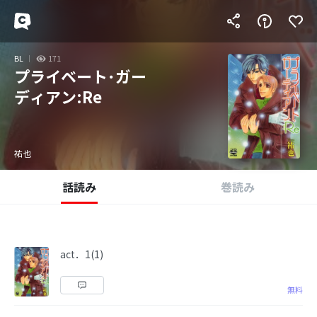
BL
171
プライベート･ガー
ディアン:Re
祐也
話読み
巻読み
act．1(1)
無料