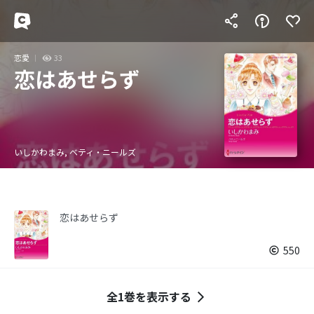
恋愛
33
恋はあせらず
いしかわまみ, ベティ・ニールズ
恋はあせらず
550
全1巻を表示する