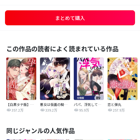
まとめて購入
この作品の読者によく読まれている作品
【白黒タテ版】孕むまで乱れいけ～身代わり花嫁と軍服の猛愛
悪女は仮面の騎士に騙されない
パパ、浮気してるよ？娘と二人でクズ夫を捨てます【分冊版】
恋と弾丸
357.2万
339.2万
95.9万
257.9万
同じジャンルの人気作品