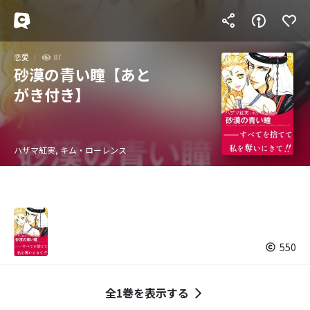
恋愛
87
砂漠の青い瞳【あと
がき付き】
ハザマ紅実, キム・ローレンス
550
全1巻を表示する