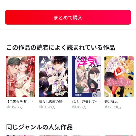
まとめて購入
この作品の読者によく読まれている作品
【白黒タテ版】孕むまで乱れいけ～身代わり花嫁と軍服の猛愛
悪女は仮面の騎士に騙されない
パパ、浮気してるよ？娘と二人でクズ夫を捨てます【分冊版】
恋と弾丸
357.2万
339.2万
95.9万
257.8万
同じジャンルの人気作品