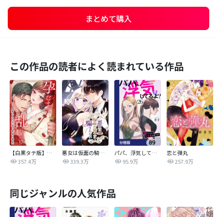
まとめて購入
この作品の読者によく読まれている作品
【白黒タテ版】孕むまで乱れいけ～身代わり花嫁と軍服の猛愛
悪女は仮面の騎士に騙されない
パパ、浮気してるよ？娘と二人でクズ夫を捨てます【分冊版】
恋と弾丸
357.4万
339.3万
95.9万
257.9万
同じジャンルの人気作品