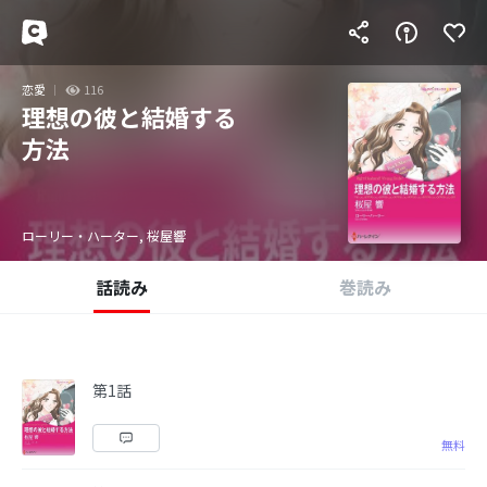
恋愛
116
理想の彼と結婚する
方法
ローリー・ハーター, 桜屋響
話読み
巻読み
第1話
無料