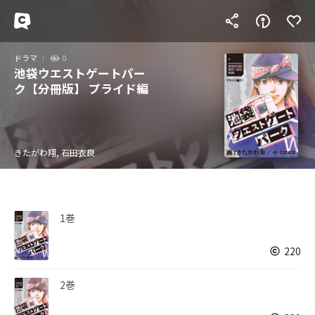
ドラマ
0
池袋ウエストゲートパー
ク【分冊版】 プライド編
きたがわ翔, 石田衣良
1巻
220
2巻