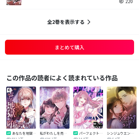
220
全2巻を表示する
まとめて購入
この作品の読者によく読まれている作品
あなたを地獄に堕とすまで
私がわたしを売る理由
パーフェクトグリッター
シンジュウエンド【タテヨミ】
831.2万
606.2万
34.8万
5.4万