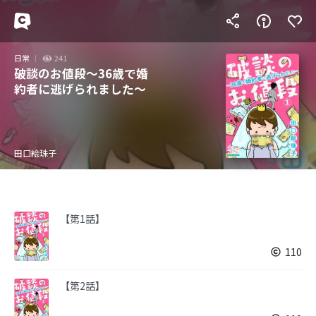
日常
241
破談のお値段～36歳で婚
約者に逃げられました～
田口絵珠子
【第1話】
110
【第2話】