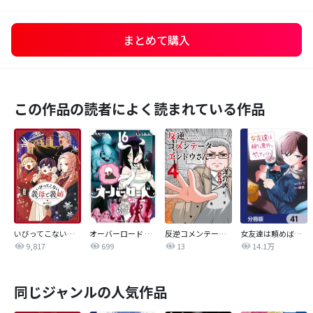
まとめて購入
この作品の読者によく読まれている作品
いびってこない義母と義姉
オーバーロード 不死者のOh!
反逆コメンテーターエンドウさん
女友達は頼めば意外とヤらせてくれる【分冊版】
9,817
699
13
14.1万
同じジャンルの人気作品