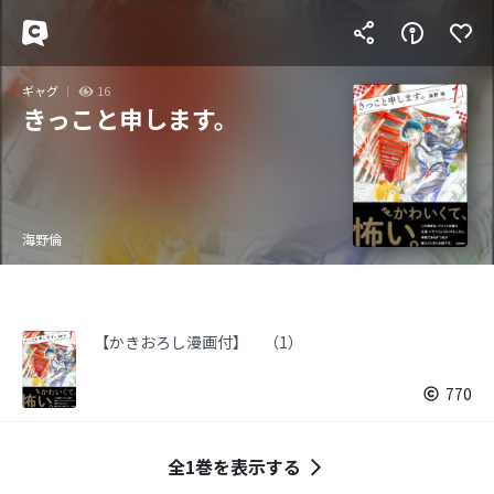
ギャグ
16
きっこと申します。
海野倫
【かきおろし漫画付】 （1）
770
全1巻を表示する