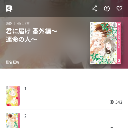
恋愛
1.5万
君に届け 番外編～
運命の人～
椎名軽穂
1
543
2