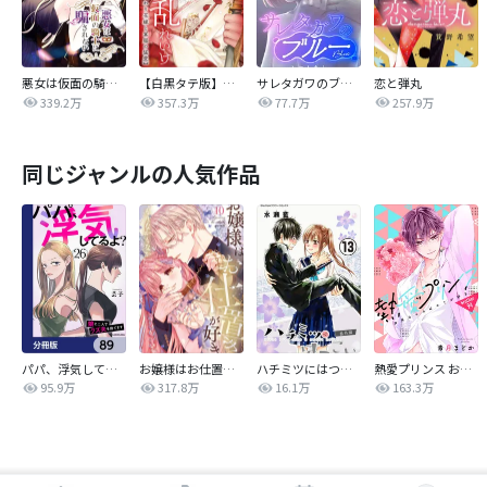
悪女は仮面の騎士に騙されない
【白黒タテ版】孕むまで乱れいけ～身代わり花嫁と軍服の猛愛
サレタガワのブルー【タテヨミ】
恋と弾丸
339.2万
357.3万
77.7万
257.9万
同じジャンルの人気作品
パパ、浮気してるよ？娘と二人でクズ夫を捨てます【分冊版】
お嬢様はお仕置きが好き
ハチミツにはつこい
熱愛プリンス お兄ちゃんはキミが好き
95.9万
317.8万
16.1万
163.3万