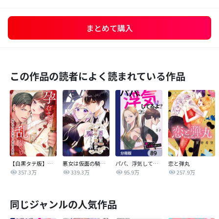
まとめて購入
この作品の読者によく読まれている作品
【白黒タテ版】孕むまで乱れいけ～身代わり花嫁と軍服の猛愛
悪女は仮面の騎士に騙されない
パパ、浮気してるよ？娘と二人でクズ夫を捨てます【分冊版】
恋と弾丸
357.3万
339.3万
95.9万
257.9万
同じジャンルの人気作品