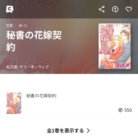
恋愛
82
秘書の花嫁契
約
有沢遼, サラ・オーウィグ
秘書の花嫁契約
550
全1巻を表示する