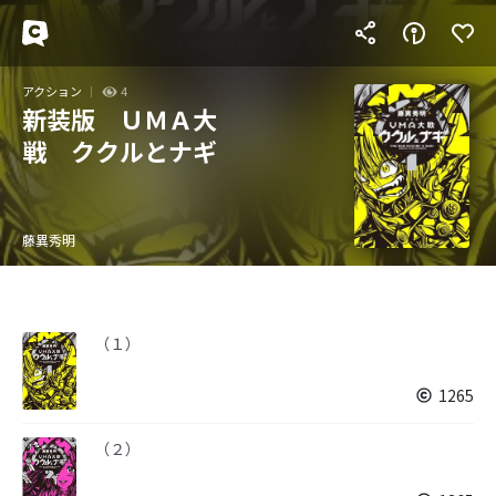
アクション
4
新装版 ＵＭＡ大
戦 ククルとナギ
藤異秀明
（１）
1265
（２）