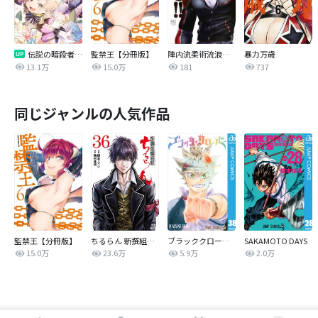
伝説の暗殺者、転生したら王家の愛され末娘になってしまいまして。【タテヨミ】
監禁王【分冊版】
陣内流柔術流浪伝 真島、爆ぜる！！
暴力万歳
13.1万
15.0万
181
737
同じジャンルの人気作品
監禁王【分冊版】
ちるらん 新撰組鎮魂歌
ブラッククローバー
SAKAMOTO DAYS
15.0万
23.6万
5.9万
2.0万