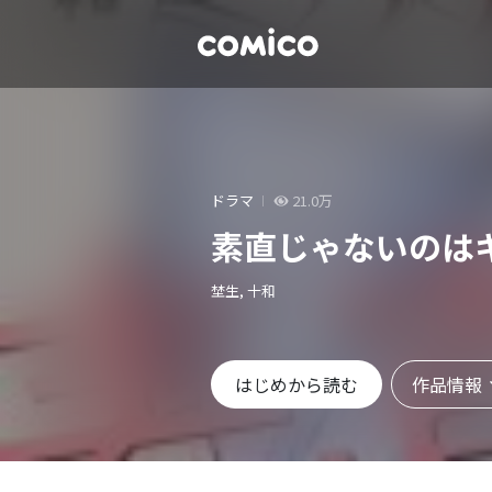
ドラマ
21.0万
素直じゃないのは
埜生, 十和
作品情報
はじめから読む