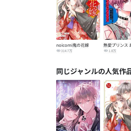
noicomi鬼の花嫁
314.7万
1.8万
同じジャンルの人気作