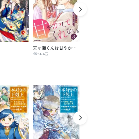
天ヶ瀬くんは甘やかしてくれない。
奏のララ
56.4万
5.2万