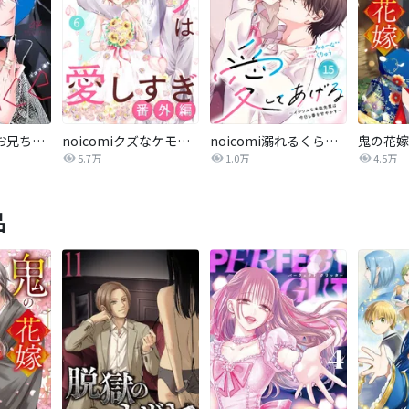
熱愛プリンス お兄ちゃんはキミが好き
noicomiクズなケモノは愛しすぎ
noicomi溺れるくらいに、愛してあげる～イジワルな未紘先輩は今日も番を甘やかす～
鬼の花嫁
5.7万
1.0万
4.5万
品