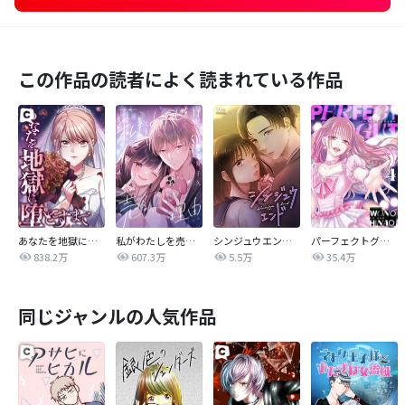
この作品の読者によく読まれている作品
あなたを地獄に堕とすまで
私がわたしを売る理由
シンジュウエンド【タテヨミ】
パーフェクトグリッター
838.2万
607.3万
5.5万
35.4万
同じジャンルの人気作品