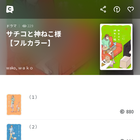
ドラマ
229
サチコと神ねこ様
【フルカラー】
wako, ｗａｋｏ
（１）
880
（２）