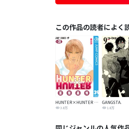
この作品の読者によく
HUNTER×HUNTER モノクロ版
GANGSTA.
3.8万
1.8万
同じジャンルの人気作