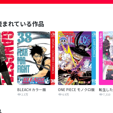
読まれている作品
BLEACH カラー版
ONE PIECE モノクロ版
2.3万
6.9万
7,310
品