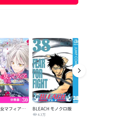
転生した女マフィアは異世界で平凡に暮らしたい～暗殺者一家の伯爵令嬢ですが、天使と悪魔な団長がつきまとってきます～【分冊版】
BLEACH モノクロ版
ドラゴンボールZ アニメコミックス 人造人間編
私
4.3万
106