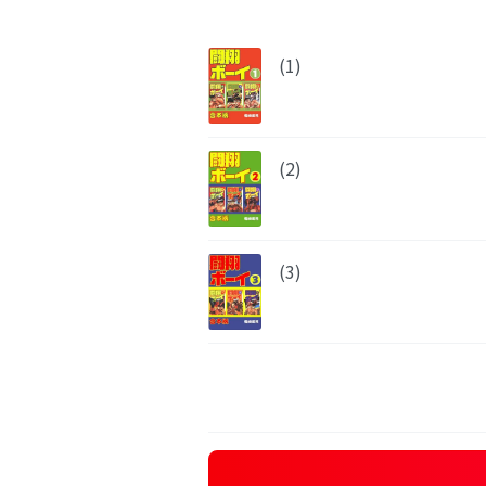
(1)
(2)
(3)